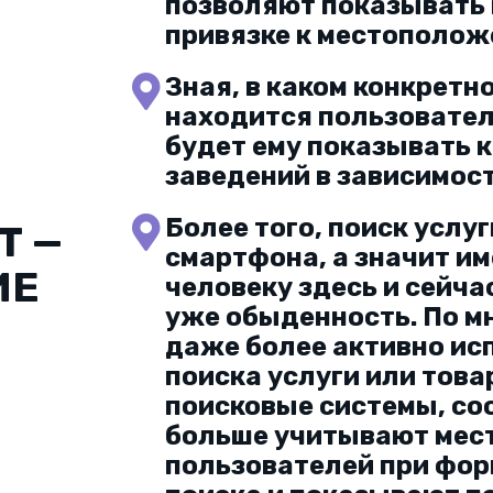
позволяют показывать 
привязке к местополож
Зная, в каком конкретн
находится пользовател
будет ему показывать 
заведений в зависимост
Более того, поиск услу
Т —
смартфона, а значит име
ИЕ
человеку здесь и сейча
уже обыденность. По м
даже более активно и
поиска услуги или това
поисковые системы, соо
больше учитывают мес
пользователей при фор