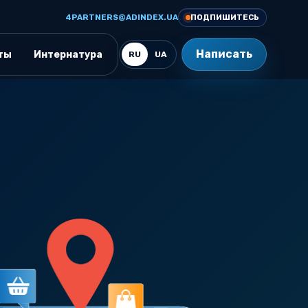
4PARTNERS@ADINDEX.UA
ПОДПИШИТЕСЬ
Написать
ты
Интернатура
RU
UA