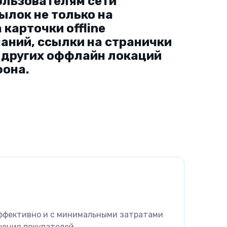
ользователям сети
ылок не только на
 карточки offline
паний, ссылки на странички
и других оффлайн локаций
фона.
ффективно и с минимальными затратами
чения покупателей.