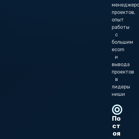
менеджер
проектов,
опыт
работы
с
большим
ecom
и
вывода
проектов
в
лидеры
ниши
По
ст
оя