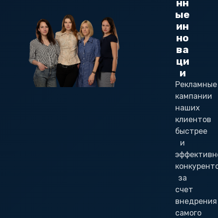
нн
ые
ин
но
ва
ци
и
Рекламные
кампании
наших
клиентов
быстрее
и
эффективн
конкурент
за
счет
внедрения
самого