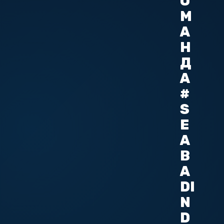
О
М
А
Н
Д
А
#
S
E
A
В
A
DI
N
D