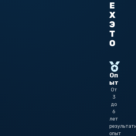
E
X
Э
Т
О
Оп
ыт
От
3
до
6
лет
результат
опыт