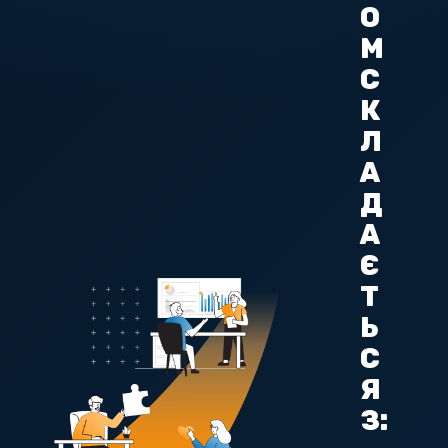
О
М
С
К
Л
А
Д
А
Є
Т
Ь
С
Я
З: