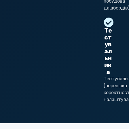
побудова
дашбордів)
Те
ст
ув
ал
ьн
ик
а
Тестуваль
(перевірка
коректност
налаштува