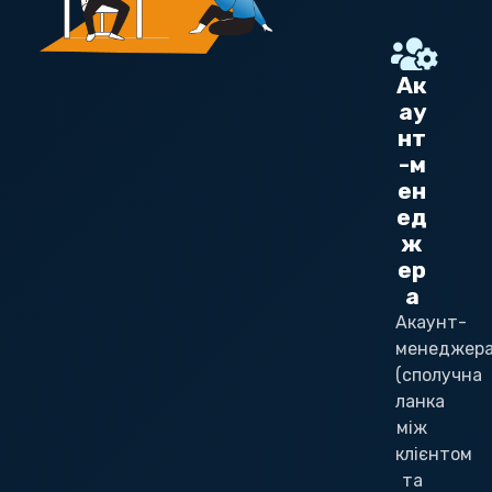
Ак
ау
нт
-м
ен
ед
ж
ер
а
Акаунт-
менеджер
(сполучна
ланка
між
клієнтом
та