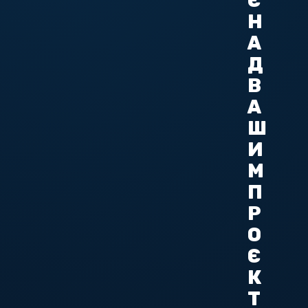
Є
Н
А
Д
В
А
Ш
И
М
П
Р
О
Є
К
Т