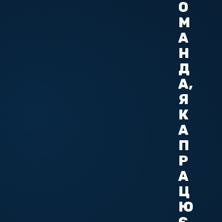
О
М
А
Н
Д
А,
Я
К
А
П
Р
А
Ц
Ю