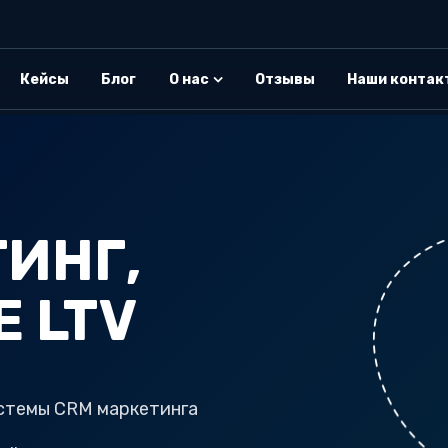
Кейсы
Блог
О нас
Отзывы
Наши контак
ИНГ,
 LTV
истемы CRM маркетинга