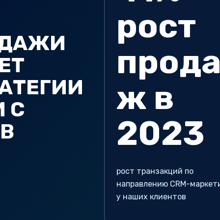
рост
ОДАЖИ
прод
ЧЕТ
РАТЕГИИ
ж в
 С
2023
ОВ
рост транзакций по
направлению CRM-маркет
у наших клиентов