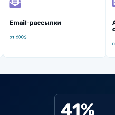
Email-рассылки
от 600$
п
41%